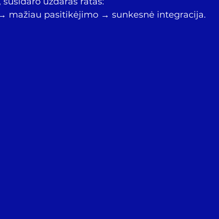
, susidaro uždaras ratas:
 mažiau pasitikėjimo → sunkesnė integracija.