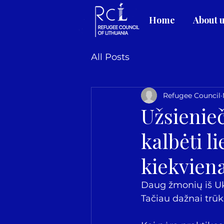
Home
About 
All Posts
Refugee Council
Užsienieč
kalbėti li
kiekvien
Daug žmonių iš Ukr
Tačiau dažnai trūk