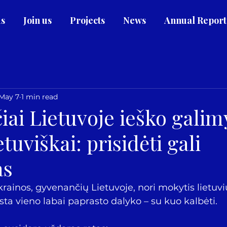
us
Join us
Projects
News
Annual Report
May 7
1 min read
iai Lietuvoje ieško galim
etuviškai: prisidėti gali
as
ainos, gyvenančių Lietuvoje, nori mokytis lietuvi
sta vieno labai paprasto dalyko – su kuo kalbėti.