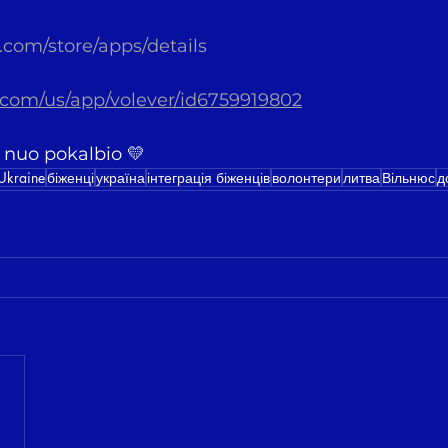
e.com/store/apps/details
e.com/us/app/volever/id6759919802
k nuo pokalbio 💛
Ukraine
біженці
україна
інтеграція біженців
волонтери
литва
Вільнюс
д