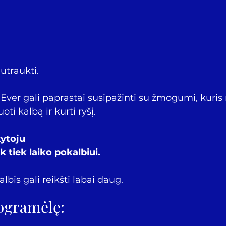
utraukti.
ver gali paprastai susipažinti su žmogumi, kuris 
ti kalbą ir kurti ryšį.
ytoju 
k tiek laiko pokalbiui.
lbis gali reikšti labai daug.
rogramėlę: