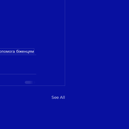
опомога біженцям
See All