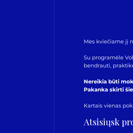
Mes kviečiame jį n
Su programėle VolE
bendrauti, praktikuo
Nereikia būti mok
Pakanka skirti šie
Kartais vienas poka
Atsisiųsk p