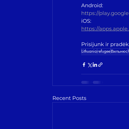
Android:
https://play.googl
iOS:
https://apps.appl
Prisijunk ir pradė
Lithuania
refugee
Вильнюс
Recent Posts