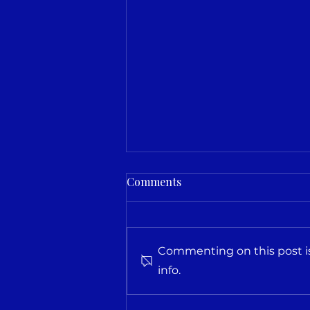
Comments
Commenting on this post is
info.
New App in Lithuania:
VolEver Connects