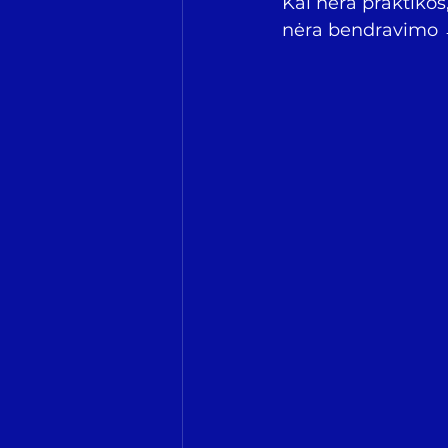
Kai nėra praktikos
nėra bendravimo →