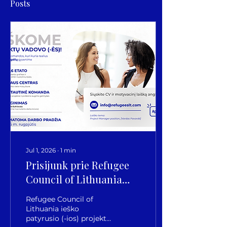
Posts
Jul 1, 2026
∙
1
min
Prisijunk prie Refugee
Council of Lithuania
komandos!
Refugee Council of
Lithuania ieško
patyrusio (-ios) projektų