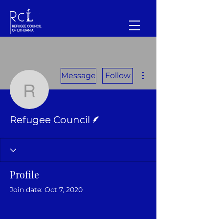
More actions
Message
Follow
Refugee Council
Writer
Refugee Council
Profile
Join date: Oct 7, 2020