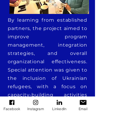
By learning from established
partners, the project aimed to
improve program
management, integration
strategies, and overall
organizational effectiveness.
Special attention was given to
the inclusion of Ukrainian
refugees, with a focus on
capacity-building activities
and onsite visits in Finland
Facebook
Instagram
LinkedIn
Email
and Sweden. The project was
implemented thanks to the
funding by Nordic Council of