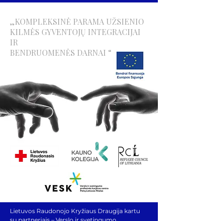
„KOMPLEKSINĖ PARAMA UŽSIENIO
KILMĖS GYVENTOJŲ INTEGRACIJAI
IR
BENDRUOMENĖS DARNAI “
Lietuvos Raudonojo Kryžiaus Draugija kartu
su partneriais – Verslo ir svetingumo