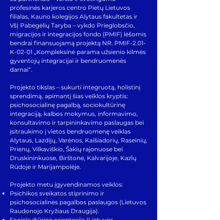
profesinės karjeros centro Pietų Lietuvos
filialas, Kauno kolegijos Alytaus fakultetas ir
VšĮ Pabėgėlių Taryba – vykdo Prieglobsčio,
migracijos ir integracijos fondo (PMIF) lėšomis
bendrai finansuojamą projektą NR. PMIF-2.01-
K-02-01 „Kompleksinė parama užsienio kilmės
gyventojų integracijai ir bendruomenės
darnai“.
Projekto tikslas – sukurti integruotą, holistinį
sprendimą, apimantį šias veiklos kryptis:
psichosocialinę pagalbą, sociokultūrinę
integraciją, kalbos mokymus, informavimo,
konsultavimo ir tarpininkavimo paslaugas bei
įsitraukimo į vietos bendruomenę veiklas
Alytaus, Lazdijų, Varėnos, Kaišiadorių, Raseinių,
Prienų, Vilkaviškio, Šakių rajonuose bei
Druskininkuose, Birštone, Kalvarijoje, Kazlų
Rūdoje ir Marijampolėje.
Projekto metu įgyvendinamos veiklos:
Psichikos sveikatos stiprinimo ir
psichosocialinės pagalbos paslaugos (Lietuvos
Raudonojo Kryžiaus Draugija).
Sociokultūrinė orientacija (Lietuvos