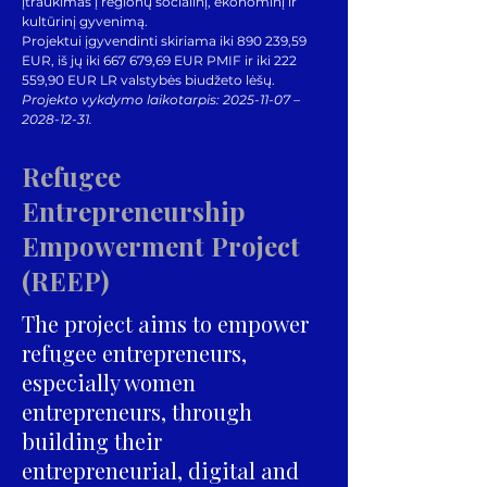
įtraukimas į regionų socialinį, ekonominį ir
kultūrinį gyvenimą.
Projektui įgyvendinti skiriama iki 890 239,59
EUR, iš jų iki 667 679,69 EUR PMIF ir iki 222
559,90 EUR LR valstybės biudžeto lėšų.
Projekto vykdymo laikotarpis:
2025-11-07
–
2028-12-31
.
Refugee
Entrepreneurship
Empowerment Project
(REEP)
The project aims to empower
refugee entrepreneurs,
especially women
entrepreneurs, through
building their
entrepreneurial, digital and