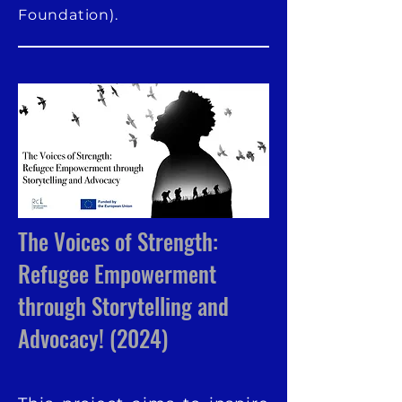
Foundation).
The Voices of Strength:
Refugee Empowerment
through Storytelling and
Advocacy! (2024)