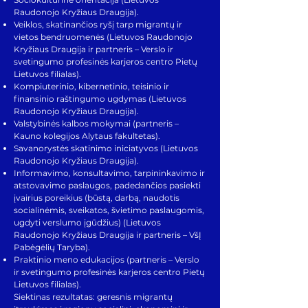
Raudonojo Kryžiaus Draugija).
Veiklos, skatinančios ryšį tarp migrantų ir
vietos bendruomenės (Lietuvos Raudonojo
Kryžiaus Draugija ir partneris – Verslo ir
svetingumo profesinės karjeros centro Pietų
Lietuvos filialas).
Kompiuterinio, kibernetinio, teisinio ir
finansinio raštingumo ugdymas (Lietuvos
Raudonojo Kryžiaus Draugija).
Valstybinės kalbos mokymai (partneris –
Kauno kolegijos Alytaus fakultetas).
Savanorystės skatinimo iniciatyvos (Lietuvos
Raudonojo Kryžiaus Draugija).
Informavimo, konsultavimo, tarpininkavimo ir
atstovavimo paslaugos, padedančios pasiekti
įvairius poreikius (būstą, darbą, naudotis
socialinėmis, sveikatos, švietimo paslaugomis,
ugdyti verslumo įgūdžius) (Lietuvos
Raudonojo Kryžiaus Draugija ir partneris – VšĮ
Pabėgėlių Taryba).
Praktinio meno edukacijos (partneris – Verslo
ir svetingumo profesinės karjeros centro Pietų
Lietuvos filialas).
Siektinas rezultatas: geresnis migrantų