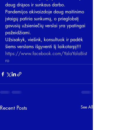
daug drąsos ir sunkaus darbo. 
Pandemijos akivaizdoje daug maitinimo 
įstaigų patiria sunkumų, o prieglobstį 
gavusių užsieniečių verslai yra ypatingai 
pažeidžiami. 
Užsisakyk, viešink, konsultuok ir padėk 
šiems verslams išgyventi šį laikotarpį!!!  
https://www.facebook.com/YalaYalaBist
ro
Recent Posts
See All