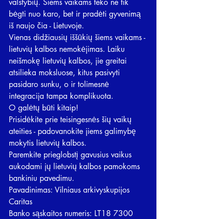
valstybių. Šiems vaikams teko ne tik 
bėgti nuo karo, bet ir pradėti gyvenimą 
iš naujo čia - Lietuvoje. 
Vienas didžiausių iššūkių šiems vaikams - 
lietuvių kalbos nemokėjimas. Laiku 
neišmokę lietuvių kalbos, jie greitai 
atsilieka moksluose, kitus pasivyti 
pasidaro sunku, o ir tolimesnė 
integracija tampa komplikuota.
O galėtų būti kitaip! 
Prisidėkite prie teisingesnės šių vaikų 
ateities - padovanokite jiems galimybę 
mokytis lietuvių kalbos. 
Paremkite prieglobstį gavusius vaikus 
aukodami jų lietuvių kalbos pamokoms 
bankiniu pavedimu.
Pavadinimas: Vilniaus arkivyskupijos 
Caritas
Banko sąskaitos numeris: LT18 7300 