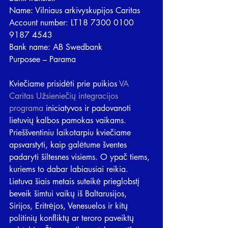
Name: Vilniaus arkivyskupijos Caritas
Account number: LT18 7300 0100 
9187 4543
Bank name: AB Swedbank
Purposee – Parama
Kviečiame prisidėti prie puikios 
VA 
Caritas Užsieniečių integracijos 
programa
 iniciatyvos ir padovanoti 
lietuvių kalbos pamokas vaikams. 
Prieššventiniu laikotarpiu kviečiame 
apsvarstyti, kaip galėtume šventes 
padaryti šiltesnes visiems. O ypač tiems, 
kuriems to dabar labiausiai reikia.
Lietuva šiais metais suteikė prieglobstį 
beveik šimtui vaikų iš Baltarusijos, 
Sirijos, Eritrėjos, Venesuelos ir kitų 
politinių konfliktų ar teroro paveiktų 