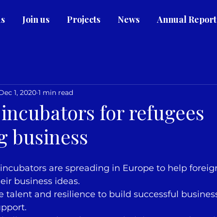
us
Join us
Projects
News
Annual Report
Dec 1, 2020
1 min read
incubators for refugees
g business
ir business ideas.
pport.