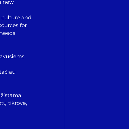
h new 
ources for 
 needs 
ažįstama 
tų tikrove, 