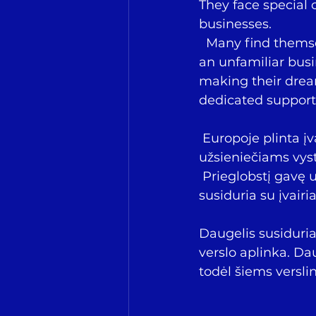
They face special 
businesses.
  Many find themselves confronted with complex regulations, a new culture and 
an unfamiliar bus
making their dream
dedicated support 
 Europoje plinta įvairūs verslo inkubatoriai, padedantys prieglobstį gavusiems 
užsieniečiams vysty
 Prieglobstį gavę užsieniečiai turi talentų ir atsparumą kurti verslus, tačiau 
susiduria su įvairia
Daugelis susiduria
verslo aplinka. Dau
todėl šiems versli