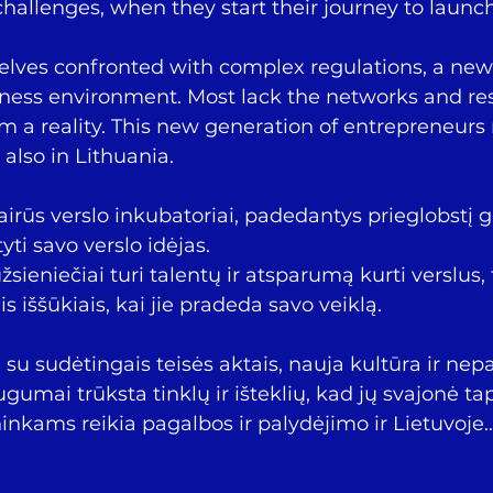
challenges, when they start their journey to launc
iness environment. Most lack the networks and res
 a reality. This new generation of entrepreneurs
also in Lithuania.
ti savo verslo idėjas. 
is iššūkiais, kai jie pradeda savo veiklą. 
 su sudėtingais teisės aktais, nauja kultūra ir nep
gumai trūksta tinklų ir išteklių, kad jų svajonė tap
ninkams reikia pagalbos ir palydėjimo ir Lietuvoje..