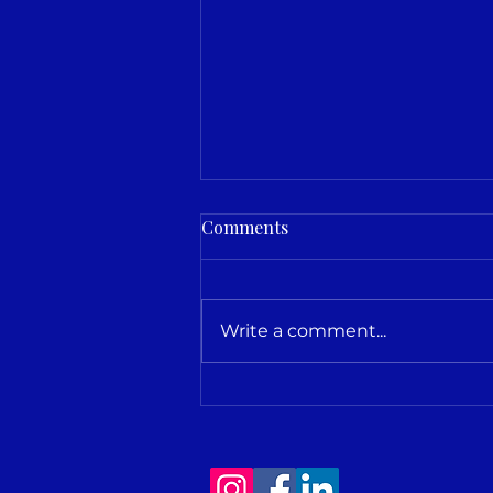
Comments
Write a comment...
Prisijunk prie Refugee
Council of Lithuania
komandos!