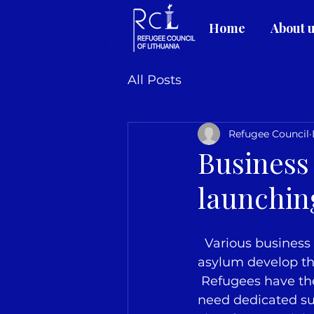
Home
About 
All Posts
Refugee Council
Business 
launchin
  Various business incubators are spreading in Europe to help foreigners granted 
asylum develop the
 Refugees have the talent and resilience to build successful businesses – but they 
need dedicated su