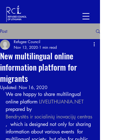
Post
Refugee Council
Nov 13, 2020
1 min read
New multilingual online
information platform for
migrants
Updated:
Nov 16, 2020
We are happy to share multilingual 
online platform 
LIVELITHUANIA.NET
prepared by 
Bendrystės ir socialinių inovacijų centras
,  which is designed not only for sharing 
information about various events  for 
multilingual society, but also for public 