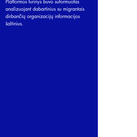
Platformos turinys buvo suformuotas 
analizuojant dabartinius su migrantais 
dirbančių organizacijų informacijos 
šaltinius.