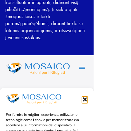
konsultuoti ir integruoti, didinant visų 
piliečių sąmoningumą. Ji siekia ginti  
žmogaus teises ir teikti
paramą pabėgėliams, dirbant tinkle su 
kitomis organizacijomis, ir atsižvelgianti 
į vietinius iššūkius.