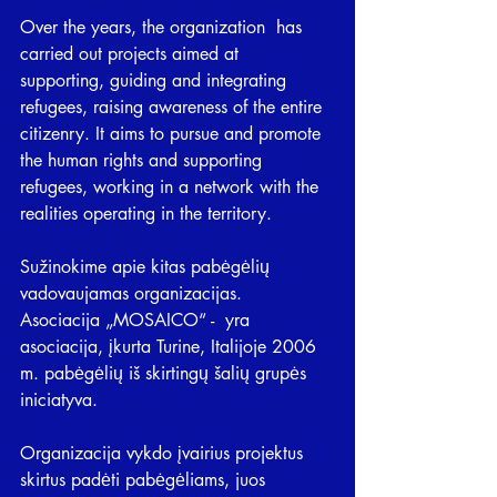
Over the years, the organization  has 
carried out projects aimed at  
supporting, guiding and integrating 
refugees, raising awareness of the entire 
citizenry. It aims to pursue and promote 
the human rights and supporting 
refugees, working in a network with the 
realities operating in the territory.
Sužinokime apie kitas pabėgėlių 
vadovaujamas organizacijas.
Asociacija „MOSAICO“ -  yra  
asociacija, įkurta Turine, Italijoje 2006 
m. pabėgėlių iš skirtingų šalių grupės 
iniciatyva.
Organizacija vykdo įvairius projektus 
skirtus padėti pabėgėliams, juos 